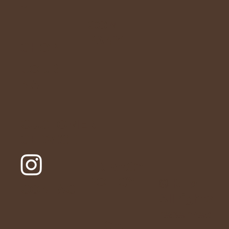
UT
COM
PANY
SHOP
JOUR
NAL
CUSTOMER
SERVICE
PRIVACY
POLICY
© Rito
CONTAC
All rights
T
reserved
LEGAL
.