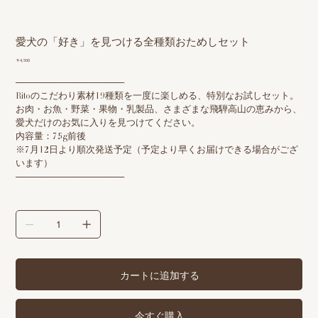
愛犬の「好き」を見つける全種類おためしセット
価
￥4,500
格
─────────────────
Ritoのこだわり素材19種類を一度に楽しめる、特別なお試しセット。
お肉・お魚・野菜・果物・乳製品、さまざまな飛騨高山の恵みから、
愛犬だけのお気に入りを見つけてください。
内容量：75g前後
※7月12日より順次発送予定（予定より早くお届けできる場合がござ
います）
─────────────────
カートに追加する
今すぐ購入