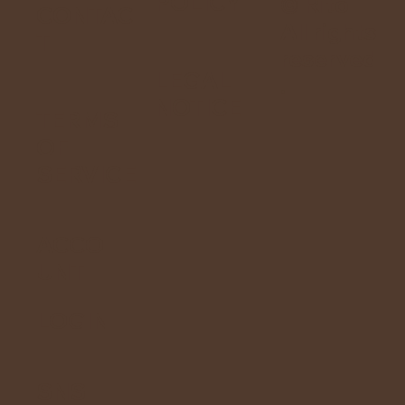
POLICY
© Rito
CONTAC
All rights
T
reserved
LEGAL
.
NOTICE
TERMS
OF
SERVICE
ACCO
UNT
LOGIN
SNS