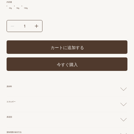
内容量
25g
50g
100g
カートに追加する
今すぐ購入
原材料
エネルギー
原産国
賞味期限/保存方法