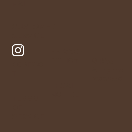
NAL
CUSTOMER
SERVICE
PRIVACY
POLICY
© Rito
CONTAC
All rights
T
reserved
LEGAL
.
NOTICE
TERMS
OF
SERVICE