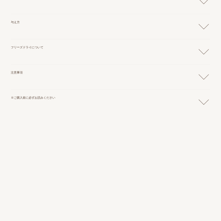
与え方
フリーズドライについて
注意事項
※ご購入前に必ずお読みください