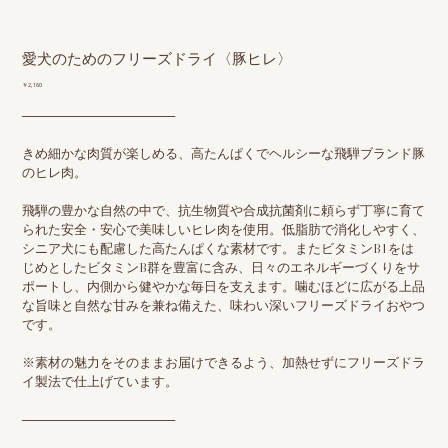
愛犬のためのフリーズドライ〈豚ヒレ〉
価
￥2,160
格
─────────────────
きめ細かな肉質が楽しめる、高たんぱくでヘルシーな飛騨ブランド豚
のヒレ肉。
飛騨の豊かな自然の中で、抗生物質や合成抗菌剤に頼らず丁寧に育て
られた安全・安心で美味しいヒレ肉を使用。低脂肪で消化しやすく、
シニア犬にも配慮した高たんぱくな素材です。またビタミンB1をは
じめとしたビタミンB群を豊富に含み、日々のエネルギーづくりをサ
ポートし、内側から健やかな毎日を支えます。噛むほどに広がる上品
な旨味と自然な甘みを兼ね備えた、味わい深いフリーズドライおやつ
です。
※素材の魅力をそのままお届けできるよう、加熱せずにフリーズドラ
イ製法で仕上げています。
─────────────────