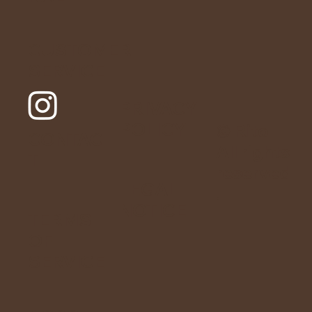
CUSTOMER
SERVICE
PRIVACY
POLICY
© Rito
CONTAC
All rights
T
reserved
LEGAL
.
NOTICE
TERMS
OF
SERVICE