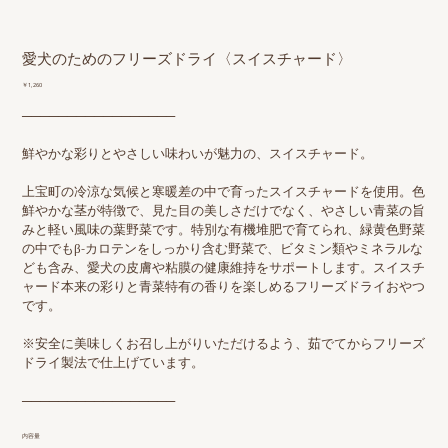
愛犬のためのフリーズドライ〈スイスチャード〉
価
￥1,260
格
─────────────────
鮮やかな彩りとやさしい味わいが魅力の、スイスチャード。
上宝町の冷涼な気候と寒暖差の中で育ったスイスチャードを使用。色
鮮やかな茎が特徴で、見た目の美しさだけでなく、やさしい青菜の旨
みと軽い風味の葉野菜です。特別な有機堆肥で育てられ、緑黄色野菜
の中でもβ-カロテンをしっかり含む野菜で、ビタミン類やミネラルな
ども含み、愛犬の皮膚や粘膜の健康維持をサポートします。スイスチ
ャード本来の彩りと青菜特有の香りを楽しめるフリーズドライおやつ
です。
※安全に美味しくお召し上がりいただけるよう、茹でてからフリーズ
ドライ製法で仕上げています。
─────────────────
内容量