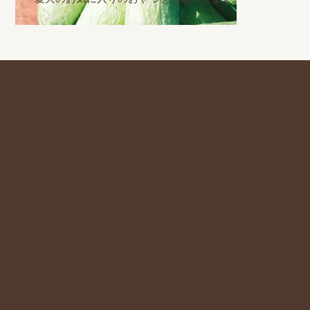
INF
O
FAQ
ABO
UT
COM
PANY
SHOP
JOUR
NAL