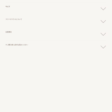
与え方
フリーズドライについて
注意事項
※ご購入前に必ずお読みください