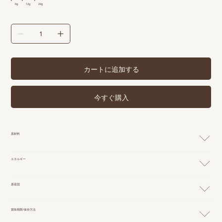
6g
12g
24g
カートに追加する
今すぐ購入
原材料
エネルギー
原産国
賞味期限/保存方法