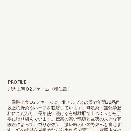
PROFILE
飛騨上宝O2ファーム〈和仁章〉
飛騨上宝O2ファームは、北アルプスの麓で年間30品目
以上の野菜やハーブを栽培しています。無農薬・無化学肥
料にこだわり、長年使い続ける有機堆肥で土づくりから丁
寧に取り組んでいます。標高の高い環境と昼夜の大きな寒
暖差によって、香りが強く、濃い味わいの野菜へと育ちま
す。畑の状態を見極めながら手作業で管理し、野菜本来の