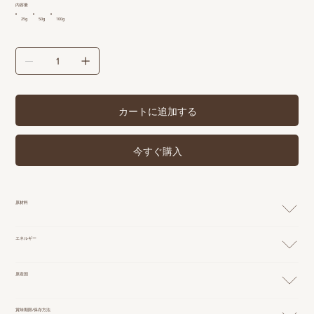
内容量
25g
50g
100g
カートに追加する
今すぐ購入
原材料
エネルギー
原産国
賞味期限/保存方法