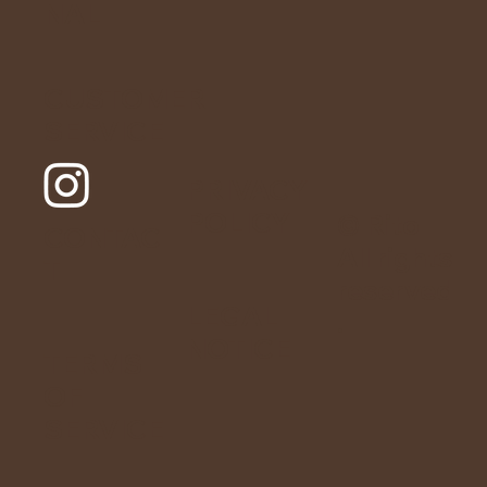
NAL
CUSTOMER
SERVICE
PRIVACY
POLICY
© Rito
CONTAC
All rights
T
reserved
LEGAL
.
NOTICE
TERMS
OF
SERVICE