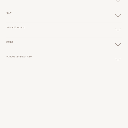
与え方
フリーズドライについて
注意事項
※ご購入前に必ずお読みください