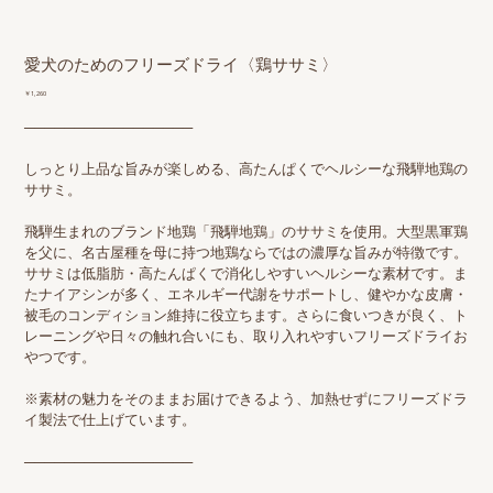
愛犬のためのフリーズドライ〈鶏ササミ〉
価
￥1,260
格
─────────────────
しっとり上品な旨みが楽しめる、高たんぱくでヘルシーな飛騨地鶏の
ササミ。
飛騨生まれのブランド地鶏「飛騨地鶏」のササミを使用。大型黒軍鶏
を父に、名古屋種を母に持つ地鶏ならではの濃厚な旨みが特徴です。
ササミは低脂肪・高たんぱくで消化しやすいヘルシーな素材です。ま
たナイアシンが多く、エネルギー代謝をサポートし、健やかな皮膚・
被毛のコンディション維持に役立ちます。さらに食いつきが良く、ト
レーニングや日々の触れ合いにも、取り入れやすいフリーズドライお
やつです。
※素材の魅力をそのままお届けできるよう、加熱せずにフリーズドラ
イ製法で仕上げています。
─────────────────